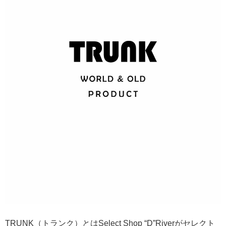
TRUNK（トランク）とはSelect Shop “D”Riverがセレクト