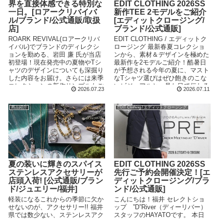
界を直接体感できる特別な
EDIT CLOTHING 2026SS
一日。[ロアークリバイバ
新作TEE 2モデルをご紹介
ル/ブランド/公式通販/取扱
[エディットクロージング/
店]
ブランド/公式通販]
ROARK REVIVAL(ロアークリバ
EDIT CLOTHING / エディットク
イバル)でブランドのディレクシ
ロージング 最新春夏コレクショ
ョンを勤める、岩田 廉 氏が当店
ンから、素材＆デザインを極めた
初登場！現在発売中の夏物やTシ
最新作を2モデルご紹介！酷暑日
ャツのデザインについても深掘り
が予想される今年の夏に、マスト
した内容をお届け。さらには来季
なTシャツ選びはぜひ飽きのこな
コレクションの新作サンプルもご
いビジュアルと、見た目で伝わる
2026.07.23
2026.07.11
用意いただき、気になるアイテム
質感を重視してみてください。
をチェックいただける千載一遇の
商品紹介
EDIT Clothing / エディットクロージング
チャンスです！
夏の装いに輝きのスパイス
EDIT CLOTHING 2026SS
ステンレスアクセサリーが
先行ご予約会開催決定！[エ
店頭入荷! [公式通販/ブラン
ディットクロージング/ブラ
ド/ジュエリー/福井]
ンド/公式通販]
軽装になるこれからの季節に欠か
こんにちは！福井 セレクトショ
せないのが、アクセサリー!! 福井
ップ ”D”River（ディーリバー）
県では数少ない、ステンレスアク
スタッフのHAYATOです。 本日