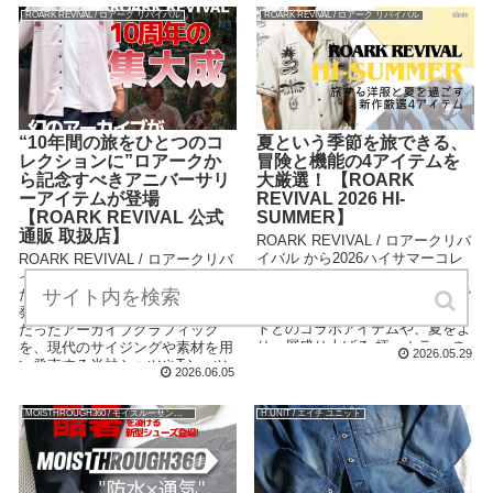
ROARK REVIVAL / ロアーク リバイバル
ROARK REVIVAL / ロアーク リバイバル
“10年間の旅をひとつのコ
夏という季節を旅できる、
レクションに”ロアークか
冒険と機能の4アイテムを
ら記念すべきアニバーサリ
大厳選！ 【ROARK
ーアイテムが登場
REVIVAL 2026 HI-
【ROARK REVIVAL 公式
SUMMER】
通販 取扱店】
ROARK REVIVAL / ロアークリバ
イバル から2026ハイサマーコレ
ROARK REVIVAL / ロアークリバ
クションの新作アイテムが入荷し
イバル ブランド10周年を記念し
ましたのでご紹介。今季の舞台で
たアニバーサリーコレクションが
あるフィリピン在住のアーティス
発売開始となります。過去、人気
トとのコラボアイテムや、夏をよ
だったアーカイブグラフィック
り一層盛り上げる 柄・カラー の
を、現代のサイジングや素材を用
2026.05.29
アイテムが充実したラインナップ
い発売する半袖シャツやTシャツ
2026.06.05
です。
は必見！
MOISTHROUGH360 / モイスルーサンロクマル
H.UNIT / エイチ ユニット