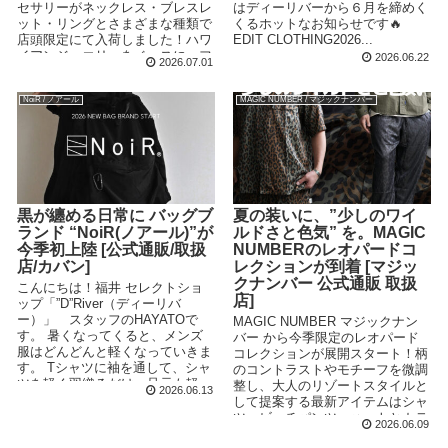
セサリーがネックレス・ブレスレ
はディーリバーから６月を締めく
ット・リングとさまざまな種類で
くるホットなお知らせです🔥
店頭限定にて入荷しました！ハワ
EDIT CLOTHING2026...
イアンジュエリーをベースに、フ
2026.06.22
2026.07.01
ェザーやコインネックレスにバン
グルなど幅広くご用意しておりま
NoiR / ノアール
MAGIC NUMBER / マジックナンバー
す。
黒が纏める日常に バッグブ
夏の装いに、”少しのワイ
ランド “NoiR(ノアール)”が
ルドさと色気” を。MAGIC
今季初上陸 [公式通販/取扱
NUMBERのレオパードコ
店/カバン]
レクションが到着 [マジッ
クナンバー 公式通販 取扱
こんにちは！福井 セレクトショ
店]
ップ「”D”River（ディーリバ
ー）」 スタッフのHAYATOで
MAGIC NUMBER マジックナン
す。 暑くなってくると、メンズ
バー から今季限定のレオパード
服はどんどんと軽くなっていきま
コレクションが展開スタート！柄
す。 Tシャツに袖を通して、シャ
のコントラストやモチーフを微調
ツを軽く羽織るだけ。足元も軽
整し、大人のリゾートスタイルと
2026.06.13
や...
して提案する最新アイテムはシャ
ツ・ビーチパンツ・ハットとカテ
2026.06.09
ゴリも幅広くリリース！