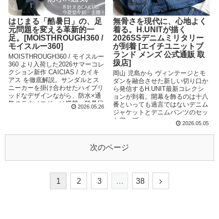
はじまる「酷暑日」の、足
無骨さを現代に、心地よく
元問題を変える革新的一
着る。H.UNITが描く
足。[MOISTHROUGH360 /
2026SSデニムミリタリー
モイスルー360]
が到着 [エイチユニットブ
ランド メンズ 公式通販 取
MOISTHROUGH360 / モイスルー
扱店]
360 より入荷した2026サマーコレ
クション新作 CAICIAS / カイキ
岡山 児島から ヴィンテージとモ
アス を徹底解説。サンダルとス
ダンを融合させた新しい切り口か
ニーカーを掛け合わせたハイブリ
ら発信するH.UNIT最新コレクシ
ッドなデザインながら、防水×通
ョンが到着。開幕を飾るのは十八
気のテクノロジーは搭載。酷暑日
番といっても過言ではないデニム
2026.05.26
を近く迎える日本の夏に最適な一
ジャケットとデニムパンツのセッ
足です。
トアップ。
2026.05.05
次のページ
1
2
3
…
38