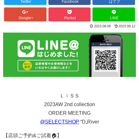
Twitter
Facebook
はてブ
Google+
Pocket
LINE
2023.08.09
2023.08.12
ＬｉＳＳ
2023AW 2nd collection
ORDER MEETING
@SELECTSHOP
“D„River
【店頭ご予約&ご試着🏠】