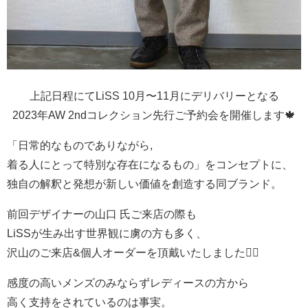
上記日程にてLiSS 10月〜11月にデリバリーとなる
2023年AW 2ndコレクション先行ご予約会を開催します🍁
「日常的なものでありながら,
着る人にとって特別な存在になるもの」をコンセプトに、
独自の解釈と発想が新しい価値を創造する同ブランド。
前回デザイナーの山口 氏ご来店の際も
LiSSが生み出す世界観に虜の方も多く、
沢山のご来店&個人オーダーを頂戴いたしました🙇‍♂️
感度の高いメンズのみならずレディースの方から
高く支持をされているのは事実。