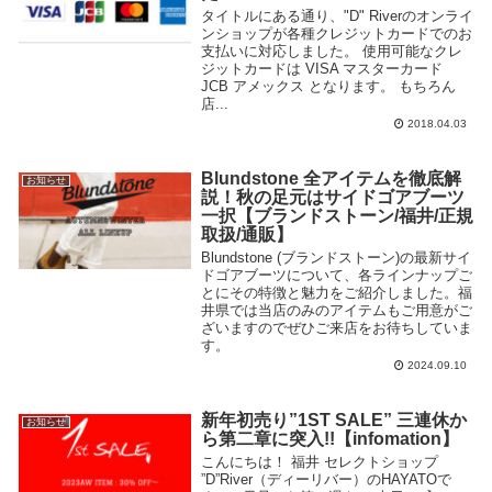
タイトルにある通り、"D" Riverのオンライ
ンショップが各種クレジットカードでのお
支払いに対応しました。 使用可能なクレ
ジットカードは VISA マスターカード
JCB アメックス となります。 もちろん
店...
2018.04.03
Blundstone 全アイテムを徹底解
お知らせ
説！秋の足元はサイドゴアブーツ
一択【ブランドストーン/福井/正規
取扱/通販】
Blundstone (ブランドストーン)の最新サイ
ドゴアブーツについて、各ラインナップご
とにその特徴と魅力をご紹介しました。福
井県では当店のみのアイテムもご用意がご
ざいますのでぜひご来店をお待ちしていま
す。
2024.09.10
新年初売り”1ST SALE” 三連休か
お知らせ
ら第二章に突入!!【infomation】
こんにちは！ 福井 セレクトショップ
”D”River（ディーリバー）のHAYATOで