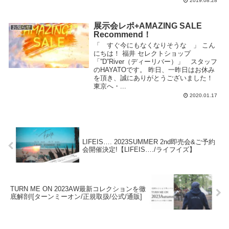
2019.08.28
展示会レポ+AMAZING SALE
お知らせ
Recommend！
「 すぐ今にもなくなりそうな 」 こん
にちは！ 福井 セレクトショップ
「”D”River（ディーリバー）」 スタッフ
のHAYATOです。 昨日、一昨日はお休み
を頂き、誠にありがとうございました！
東京へ・...
2020.01.17
LIFEIS…. 2023SUMMER 2nd即売会&ご予約
会開催決定!【LIFEIS…./ライフイズ】
TURN ME ON 2023AW最新コレクションを徹
底解剖![ターンミーオン/正規取扱/公式/通販]