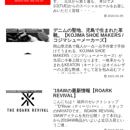
す。 . 元旦から第１週も、 本日で〆
1/2(TUE)からのスペシャルセールをお楽し
みいただく皆様・・・ ...
2024.01.05
デニムの聖地、児島で生まれた革
KOJIMA SHOE MAKERS / コジマシューメーカーズ
靴。【KOJIMA SHOE MAKERS /
コジマシューメーカーズ】
岡山県児島で職人が一点一点手作業で手掛
けてうまれる、KOJIMA SHOE
MAKERS（コジマシューメーカーズ）が
当店に今春上陸となります。一枚革からう
まれるKEATON（キートン）はオイルレザ
ーの上質な艶感、そして足を包み込むフィ
ット感が抜群の逸品。
2021.05.28
’19AWの最新情報【ROARK
ROARK REVIVAL / ロアーク リバイバル
REVIVAL】
こんにちは！ 福井のセレクトショップ
「”D”River（ディーリバー）」 スタッフ
のHAYATOです。 ROARK REVIVAL
19AWアイテムを先行公開！ さて本日は、
から2019AW商品がいよいよ近日入荷とい
うご連...