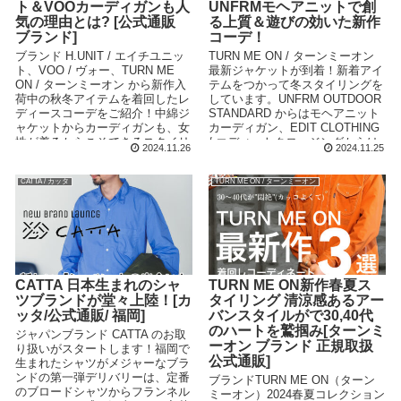
ト＆VOOカーディガンも人
UNFRMモヘアニットで創
気の理由とは? [公式通販
る上質＆遊びの効いた新作
ブランド]
コーデ！
ブランド H.UNIT / エイチユニッ
TURN ME ON / ターンミーオン
ト、VOO / ヴォー、TURN ME
最新ジャケットが到着！新着アイ
ON / ターンミーオン から新作入
テムをつかって冬スタイリングを
荷中の秋冬アイテムを着回したレ
しています。UNFRM OUTDOOR
ディースコーデをご紹介！中綿ジ
STANDARD からはモヘアニット
ャケットからカーディガンも、女
カーディガン、EDIT CLOTHING
性が着るからこそできるスタイリ
/ エディットクロージングからは
2024.11.26
2024.11.25
ングも注目です。
ボトムスと今季も人気アイテムが
目白押しです。
CATTA / カッタ
TURN ME ON / ターンミーオン
CATTA 日本生まれのシャ
TURN ME ON新作春夏ス
ツブランドが堂々上陸！[カ
タイリング 清涼感あるアー
ッタ/公式通販/ 福岡]
バンスタイルがで30,40代
のハートを鷲掴み[ターンミ
ジャパンブランド CATTA のお取
ーオン ブランド 正規取扱
り扱いがスタートします！福岡で
公式通販]
生まれたシャツがメジャーなブラ
ンドの第一弾デリバリーは、定番
ブランドTURN ME ON（ターン
のブロードシャツからフランネル
ミーオン）2024春夏コレクション