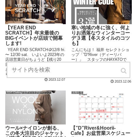
【YEAR END
寒い地域の冬に強く、何よ
SCRATCH】年末最後の
りお洒落なウィンターコー
BIGイベントが店頭で開幕
デ３選【冬スタイルのコツ
します!
も】
YEAR END SCRATCH🪙12/8 fri.
こんにちは！ 福井 セレクトショ
〜 12/30 sat. いよいよ2023年の
ップ「”D”River（ディーリバ
店頭営業日がちょうど【残り20
ー）」 スタッフのHAYATOで
日】となり、 12月突入からいっ
す。 . 本日は・・・ 本格的冷え
きに冷え込みが加速した今週末よ
込みに、 これから当店のある福
りスペシャルなイベ...
井県などでは 雪や雨が・・・！
...
2023.12.07
2023.12.06
EDIT Clothing / エディットクロージング
お知らせ
ウール×ナイロンが創る、
【”D”River&Hoorii-
この冬大注目のジャケット
Cafe】お盆営業スケジュー