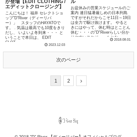
が登場【EDIT CLOTHING /
ル
エディットクロージング】
お盆休みの営業スケジュールのご
案内 連日猛暑厳しめの日本列島
こんにちは！ 福井 セレクトショ
ですがそれだからこそ11日～19日
ップ”D”River（ディーリバ
は全力で駆け抜けます。 やると
ー）」 スタッフのHAYATOで
きにはやって、休む時はとことん
す。 . 気温は最高でも10度をきり
休む・・・の"D"Riverらしい分か
だし、 いよいよ冬到来・・・ と
りやすいスケジュールとな...
いうことで本日は、 EDIT
2018.08.01
CLOT...
2023.12.03
次のページ
1
2
© 2018 "D" River 【ディーリバー】オフィシャルブログ.