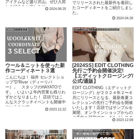
アイテムなど盛り沢山。ぜひ入荷
でリリースされた最新作を着回し
とご紹介をお楽しみに。
たコーディネートをご紹介しまし
2024.08.25
た。
2024.04.28
bettaku / ベッタク
EDIT Clothing / エディットクロージング
ウール＆ニットを使った新
[2024SS] EDIT CLOTHING
作コーディネート３選
先行ご予約会開催決定!
【エディットクロージング/
こんにちは！ 福井 セレクトショ
公式/通販】
ップ”D”River（ディーリバ
ー）」 スタッフのHAYATOで
EDIT CLOTHING（エディットク
す。 . いよいよ年内営業も残りわ
ロージング）が２０２４年２〜６
ずかとなりました！ 店頭ではこ
月にリリースとなる、最新春夏コ
んなスクラッチイベントも開催中
レクションの先行ご予約会を開催
ということで・・...
いたします！店頭ではサンプルを
2023.12.22
展開、オンラインショップからの
ご予約も可能です。またインスタ
2023.12.09
ライブから商品のご説明＆着用も
ご覧いただけますのでぜひチェッ
お知らせ
ROARK REVIVAL / ロアーク リバイバル
クしてください。