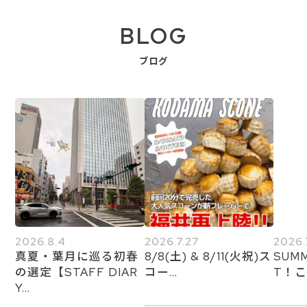
BLOG
ブログ
2026.8.4
2026.7.27
2026.
真夏・葉月に巡る初春
8/8(土) & 8/11(火祝)ス
SUMM
の選定【STAFF DIAR
コー...
T！こ
Y...