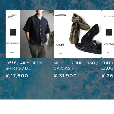
Offf / AIRY OPEN
MOISTHROUGH360 /
EDIT 
SHIRTS / D...
CAICIAS / ...
LAUGH
¥ 17,600
¥ 31,900
¥ 26