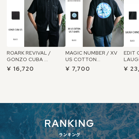
ROARK REVIVAL /
MAGIC NUMBER / XV
EDIT 
GONZO CUBA ...
US COTTON...
LAUGH
¥ 16,720
¥ 7,700
¥ 23
RANKING
ランキング