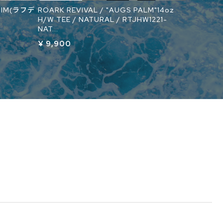
ENIM(ラフデ
ROARK REVIVAL / "AUGS PALM"14oz
H/W TEE / NATURAL / RTJHW1221-
NAT...
¥ 9,900