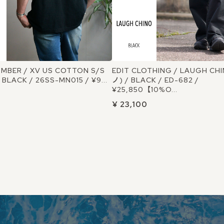
MBER / XV US COTTON S/S
EDIT CLOTHING / LAUGH C
 BLACK / 26SS-MN015 / ¥9...
ノ) / BLACK / ED-682 /
¥25,850【10%O...
¥ 23,100