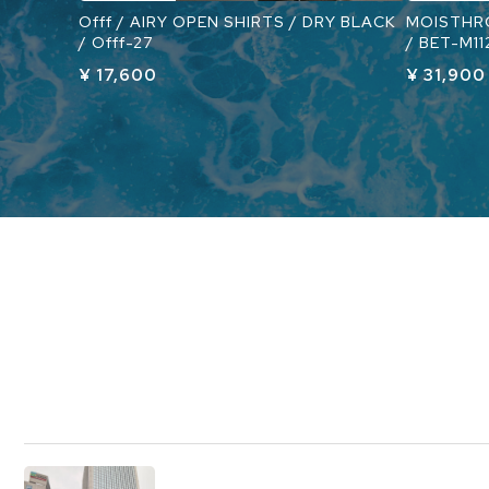
Offf / AIRY OPEN SHIRTS / DRY BLACK
MOISTHRO
/ Offf-27
/ BET-M
¥ 17,600
¥ 31,900