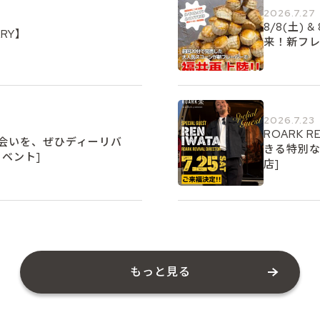
2026.7.27
8/8(土)
RY】
来！新フレ
2026.7.23
ROARK
の出会いを、ぜひディーリバ
きる特別な
ベント]
店]
もっと見る