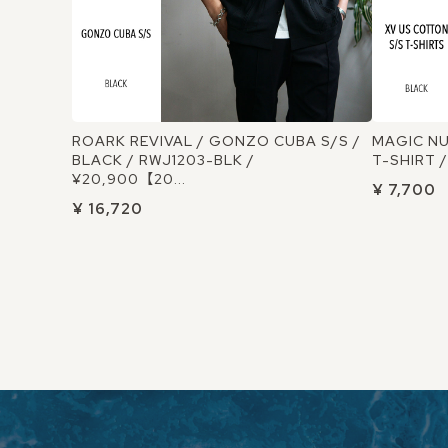
ROARK REVIVAL / GONZO CUBA S/S /
MAGIC NU
BLACK / RWJ1203-BLK /
T-SHIRT /
¥20,900【20...
¥ 7,700
¥ 16,720